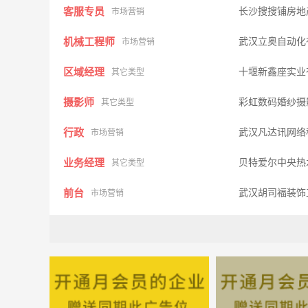
客服专员
长沙搜搜铺房地
市场营销
机械工程师
武汉立奥自动化
市场营销
区域经理
十堰新鑫座实业
其它类型
摄影师
彩虹数码婚纱
其它类型
行政
武汉凡达讯网络
市场营销
业务经理
贝特爱尔中央热
其它类型
前台
武汉胡司福装饰
市场营销
采购主管
武汉华立信商贸
市场营销
保洁员
武汉禹乐亲子教
市场营销
物业客服前台
武汉顶琇物业有
市场营销