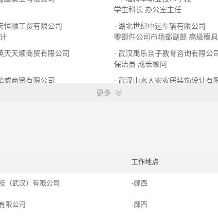
学生科长
办公室主任
市宏恒顺工贸有限公司
· 湖北世纪中远车辆有限公司
计
零部件公司市场部副部
高级模具
精英天天顺商贸有限公司
· 武汉禹乐亲子教育咨询有限公
保洁员
成长顾问
云鸿威商贸有限公司
· 武汉山水人家家居装饰设计有
仓库理货员
设计师
更多
工作地点
技（武汉）有限公司
-郧西
有限公司
-郧西