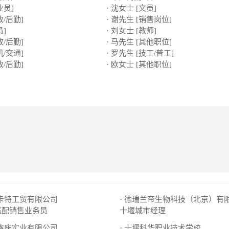
业员]
· 沈女士 [文员]
政/后勤]
· 谢先生 [销售岗位]
员]
· 刘女士 [教师]
政/后勤]
· 马先生 [其他职位]
机/交通]
· 罗先生 [技工/普工]
政/后勤]
· 欧女士 [其他职位]
市卡特工贸有限公司
· 德瑞兰帝生物科技（北京）有
汽配销售业务员
十堰城市经理
新鑫座实业有限公司
· 十堰科华职业技术学校