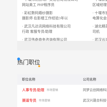
网站美工
PHP程序员
区域经理
· 彩虹数码婚纱摄影
· 十堰
摄影师
在影楼工作经验3年以
电算化会
· 武汉凡达讯网络科技有限公司
· 湖北
行政
客服专员∕助理
司机
· 武汉伟奇商务咨询有限公司
· 武汉
文员∕资料整理员
淘宝客服
热门职位
职位名称
公司名称
人事专员∕助理
同梦云创网络科
市场营销
渠道专员
武汉兴晟合科技
市场营销