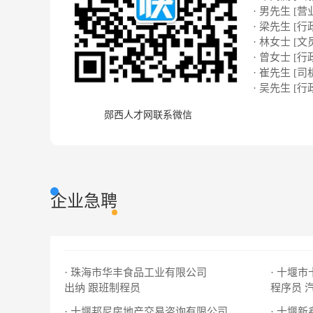
· 男先生 [营
· 梁先生 [行
· 林女士 [文
· 曾女士 [行
· 崔先生 [司
· 吴先生 [行
郧西人才网联系微信
企业急聘
· 珠海市华丰食品工业有限公司
· 十堰
出纳
跟班制程员
程序员
· 十堰邦尼房地产交易咨询有限公司
· 十堰