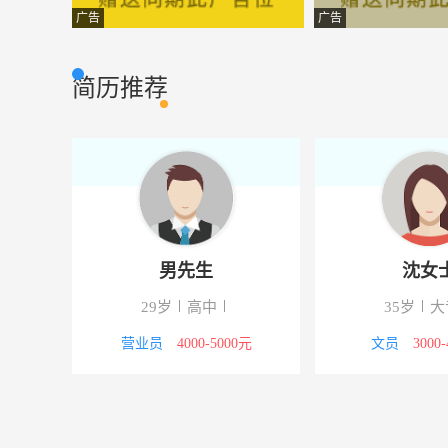
服装店长
武汉华立信商贸
市场营销
广告
广告
装修装潢设计
武汉天一丰装饰
市场营销
简历推荐
文秘
武汉双微电气股
市场营销
销售代表
长沙搜搜铺房地
市场营销
策划专员
武汉维佳佰港城
市场营销
会计
武汉金必达财务
市场营销
男先生
沈女
运营总监
武汉华立信商贸
市场营销
29岁
高中
35岁
大
十堰城市经理
德瑞兰帝生物科
其它类型
营业员
4000-5000元
文员
3000